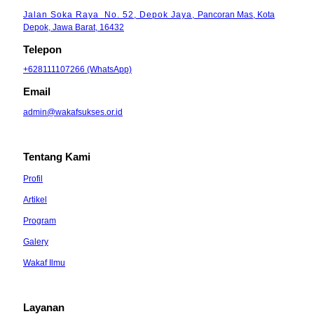
Jalan Soka Raya No. 52, Depok Jaya,
Pancoran Mas, Kota
Depok, Jawa Barat, 16432
Telepon
+628111107266 (WhatsApp)
Email
admin@wakafsukses.or.id
Tentang Kami
Profil
Artikel
Program
Galery
Wakaf Ilmu
Layanan