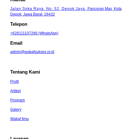
Jalan Soka Raya No. 52, Depok Jaya,
Pancoran Mas, Kota
Depok, Jawa Barat, 16432
Telepon
+628111107266 (WhatsApp)
Email
admin@wakafsukses.or.id
Tentang Kami
Profil
Artikel
Program
Galery
Wakaf Ilmu
Layanan