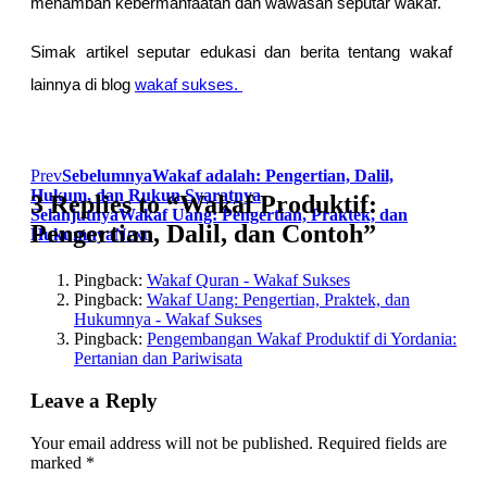
menambah kebermanfaatan dan wawasan seputar wakaf.
Simak artikel seputar edukasi dan berita tentang wakaf
lainnya di blog
wakaf sukses.
Prev
Sebelumnya
Wakaf adalah: Pengertian, Dalil,
Hukum, dan Rukun Syaratnya
3 Replies to “Wakaf Produktif:
Selanjutnya
Wakaf Uang: Pengertian, Praktek, dan
Pengertian, Dalil, dan Contoh”
Hukumnya
Next
Pingback:
Wakaf Quran - Wakaf Sukses
Pingback:
Wakaf Uang: Pengertian, Praktek, dan
Hukumnya - Wakaf Sukses
Pingback:
Pengembangan Wakaf Produktif di Yordania:
Pertanian dan Pariwisata
Leave a Reply
Your email address will not be published.
Required fields are
marked
*