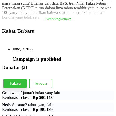
masa-masa sulit? Dilansir dari data BPS, tren Nilai Tukar Petani
Peternakan (NTPT) turun dalam lima tahun terakhir yaitu di bawah
100 yang mengindikasikan bahwa saat ini peternak lokal dalam
kondisi yang tidak sejahtera.
Baca selengkapnya ▾
Dengan bergabung dalam program wakaf ternak kami, Kamu akan
Kabar Terbaru
menjadi bagian dari solusi untuk permasalahan yang sangat
mendesak ini.
June, 3 2022
Ingin tahu apa manfaatnya? Inilah empat alasan mengapa Kamu
harus berdonasi untuk program Wakaf Ternak Produktif ini:
Campaign is published
Donatur (3)
Membantu Peternak Lokal Tumbuh dan Memiliki
Penghasilan
: Melalui wakaf ternak, kami memberdayakan
petani lokal dengan memberikan mereka akses ke ternak yang
berkualitas. Dengan ini, mereka dapat meningkatkan produksi
Terbaru
Terbesar
dan penghasilan mereka, memberikan makanan yang lebih
baik untuk keluarga mereka, serta mendapatkan pendapatan
Grup wakaf jumat
9 bulan yang lalu
yang lebih layak.
Berdonasi sebesar
Rp 500.148
Menggerakkan Ekonomi Peternakan
: Dengan berwakaf
Nedy Susanto
2 tahun yang lalu
dalam peternakan lokal, Kamu juga turut mendukung
Berdonasi sebesar
Rp 100.189
pertumbuhan ekonomi sektor peternakan di Indonesia. Hal ini