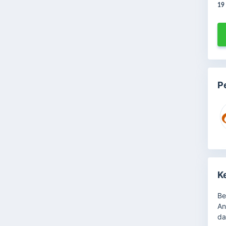
19
P
K
Be
An
da