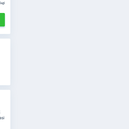
lagi
k
asi