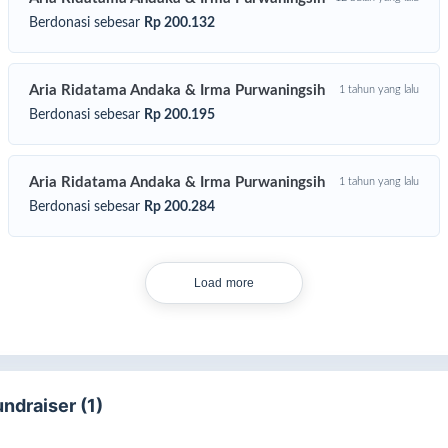
Berdonasi sebesar
Rp 200.132
sil dari pengelolaan Refilling Station akan disalurkan untuk berbagai
giatan sosial yang membantu masyarakat yang membutuhkan, seper
ogram pendidikan, pemberdayaan ekonomi, dan bantuan
Aria Ridatama Andaka & Irma Purwaningsih
manusiaan.
1 tahun yang lalu
Berdonasi sebesar
Rp 200.195
lalui program ini, kita akan mampu memberikan manfaat nyata bagi
syarakat dengan memberikan akses mudah terhadap air minum ya
hat, serta mendukung kegiatan sosial yang membantu mereka yang
Aria Ridatama Andaka & Irma Purwaningsih
1 tahun yang lalu
mbutuhkan.
Berdonasi sebesar
Rp 200.284
Load more
undraiser (1)