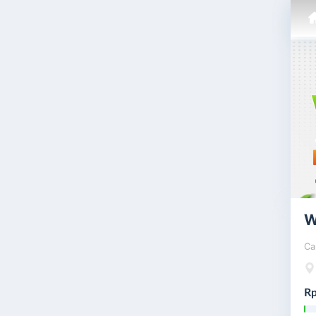
W
Ca
Rp