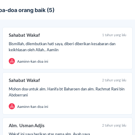
WhatsApp yang kamu cantumkan
oa-doa orang baik (5)
ngan lupa share program ini agar semakin banyak yang i
mbantu.
Sahabat Wakaf
1 tahun yang lalu
Bismillah, dilembutkan hati saya, diberi diberikan kesabaran dan
keikhlasan oleh Allah.. Aamiin
Aaminn-kan doa ini
Sahabat Wakaf
2 tahun yang lalu
Mohon doa untuk alm. Hanifa bt Baharoen dan alm. Rachmat Rani bin
Abdoerrani
Aaminn-kan doa ini
Alm. Usman Adjis
2 tahun yang lalu
Wakaf ini saya berikan atas nama alm. Ayah saya