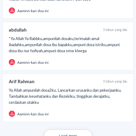
Aaminn-kan doa ini
abdullah
3 tahun yang lalu
*Ya Allah Ya Rabbku,ampunilah dosaku,terimalah amal
ibadahku,ampunilah dosa ibu bapakku,ampuni dosa istriku,ampuni
dosa ibu nur hofiyah,ampuni dosa smw klwrga
Aaminn-kan doa ini
Arif Rahman
3 tahun yang lalu
Ya Allah ampunilah dosa2ku, Lancarkan urusanku dan pekerjaanku,
Tambahkan kesehatanku dan Rezekiku, tinggikan derajatku,
cerdaskan otakku
Aaminn-kan doa ini