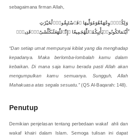
sebagaimana firman Allah,
وَلِكُلٍّۢ
وِجْهَةٌ
هُوَ
مُوَلِّيهَا ۖ
فَٱسْتَبِقُوا۟
ٱلْخَيْرَٰتِ
قَدِيرٌۭ
شَىْءٍۢ
كُلِّ
عَلَىٰ
ٱللَّهَ
إِنَّ
جَمِيعًا ۚ
ٱللَّهُ
بِكُمُ
يَأْتِ
تَكُونُوا۟
مَا
أَيْنَ
ۚ
“Dan setiap umat mempunyai kiblat yang dia menghadap
kepadanya. Maka berlomba-lombalah kamu dalam
kebaikan. Di mana saja kamu berada pasti Allah akan
mengumpulkan kamu semuanya. Sungguh, Allah
Mahakuasa atas segala sesuatu.”
(QS Al-Baqarah: 148).
Penutup
Demikian penjelasan tentang perbedaan wakaf ahli dan
wakaf khairi dalam Islam. Semoga tulisan ini dapat