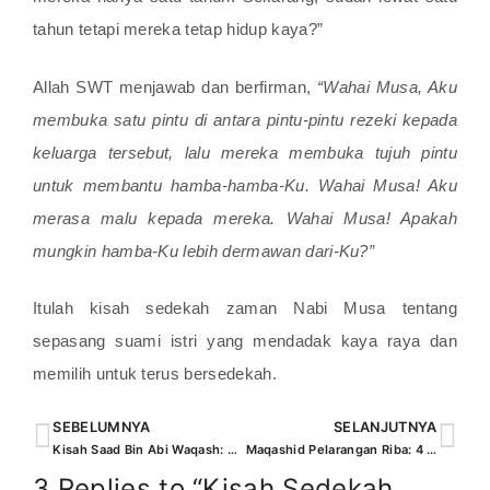
tahun tetapi mereka tetap hidup kaya?”
Allah SWT menjawab dan berfirman,
“Wahai Musa, Aku
membuka satu pintu di antara pintu-pintu rezeki kepada
keluarga tersebut, lalu mereka membuka tujuh pintu
untuk membantu hamba-hamba-Ku. Wahai Musa! Aku
merasa malu kepada mereka. Wahai Musa! Apakah
mungkin hamba-Ku lebih dermawan dari-Ku?”
Itulah kisah sedekah zaman Nabi Musa tentang
sepasang suami istri yang mendadak kaya raya dan
memilih untuk terus bersedekah.
SEBELUMNYA
SELANJUTNYA
Kisah Saad Bin Abi Waqash: Cinta Ibunda Tapi Tauhid Tetap Nomor Satu
Maqashid Pelarangan Riba: 4 Tujuan Mengapa Riba Dilarang dalam Islam
3 Replies to “Kisah Sedekah