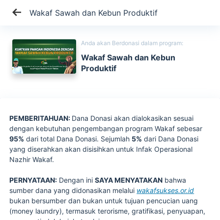
Wakaf Sawah dan Kebun Produktif
Anda akan Berdonasi dalam program:
Wakaf Sawah dan Kebun
Produktif
PEMBERITAHUAN:
Dana Donasi akan dialokasikan sesuai
dengan kebutuhan pengembangan program Wakaf sebesar
95%
dari total Dana Donasi. Sejumlah
5%
dari Dana Donasi
yang diserahkan akan disisihkan untuk Infak Operasional
Nazhir Wakaf.
PERNYATAAN:
Dengan ini
SAYA MENYATAKAN
bahwa
sumber dana yang didonasikan melalui
wakafsukses.or.id
bukan bersumber dan bukan untuk tujuan pencucian uang
(money laundry), termasuk terorisme, gratifikasi, penyuapan,