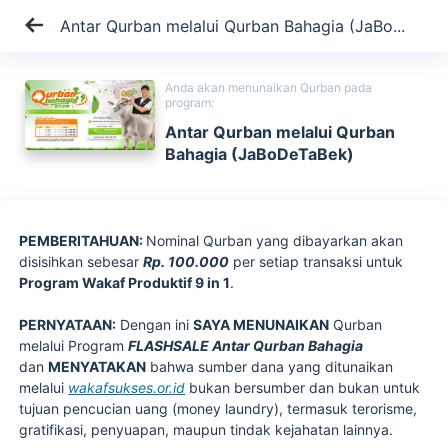
Antar Qurban melalui Qurban Bahagia (JaBo...
Anda akan menunaikan Qurban pada
program:
Antar Qurban melalui Qurban
Bahagia (JaBoDeTaBek)
PEMBERITAHUAN:
Nominal Qurban yang dibayarkan akan
disisihkan sebesar
Rp. 100.000
per setiap transaksi untuk
Program Wakaf Produktif 9 in 1
.
PERNYATAAN:
Dengan ini
SAYA MENUNAIKAN
Qurban
melalui Program
FLASHSALE Antar Qurban Bahagia
dan
MENYATAKAN
bahwa sumber dana yang ditunaikan
melalui
wakafsukses.or.id
bukan bersumber dan bukan untuk
tujuan pencucian uang (money laundry), termasuk terorisme,
gratifikasi, penyuapan, maupun tindak kejahatan lainnya.